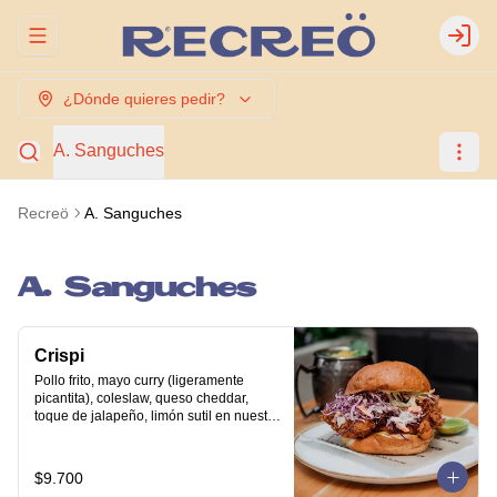
Abrir menu de navegación
Login
¿Dónde quieres pedir?
A. Sanguches
Recreö
A. Sanguches
A. Sanguches
Crispi
Pollo frito, mayo curry (ligeramente 
picantita), coleslaw, queso cheddar, 
toque de jalapeño, limón sutil en nuestro 
pan brioche.
$9.700