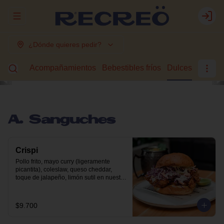
Abrir menu de navegación
Login
¿Dónde quieres pedir?
guches
Acompañamientos
Bebestibles fríos
Dulces
A. Sanguches
Crispi
Pollo frito, mayo curry (ligeramente 
picantita), coleslaw, queso cheddar, 
toque de jalapeño, limón sutil en nuestro 
pan brioche.
$9.700