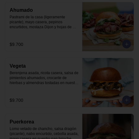
Ahumado
Pastrami de la casa (ligeramente 
picante), mayo casera, pepinos 
encurtidos, mostaza Dijon y hojas de 
cilantro en nuestro pan brioche.
$9.700
Vegeta
Berenjena asada, ricota casera, salsa de 
pimientos ahumados, crocante de 
hierbas y almendras tostadas en nuestro 
pan brioche.
$9.700
Puerkorea
Lomo vetado de chancho, salsa dragón 
(picante), nabo encurtido, cebolla asada, 
mayo casera en nuestro pan brioche.