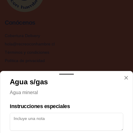
Conócenos
Cobertura Delivery
hola@recreoconhambre.cl
Términos y condiciones
Política de privacidad
Redes sociales
Agua s/gas
Instagram
Agua mineral
Facebook
Instrucciones especiales
Mi cuenta
Pedir
Iniciar sesión