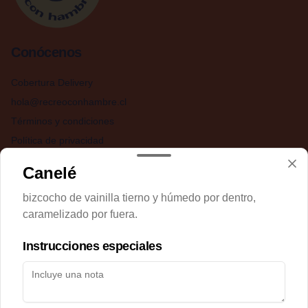
Conócenos
Cobertura Delivery
hola@recreoconhambre.cl
Términos y condiciones
Política de privacidad
Redes sociales
Canelé
bizcocho de vainilla tierno y húmedo por dentro,
Instagram
caramelizado por fuera.
Facebook
Instrucciones especiales
Mi cuenta
Pedir
Iniciar sesión