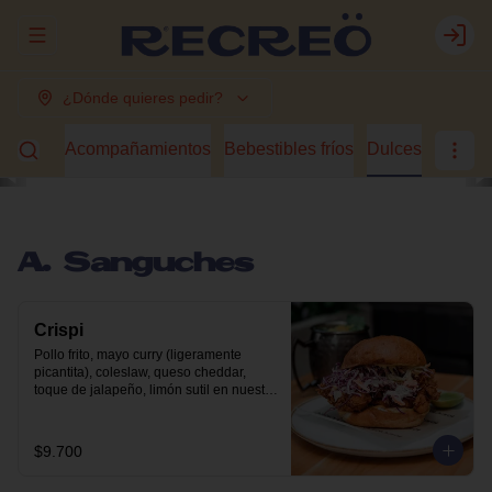
Abrir menu de navegación
Login
¿Dónde quieres pedir?
guches
Acompañamientos
Bebestibles fríos
Dulces
A. Sanguches
Crispi
Pollo frito, mayo curry (ligeramente 
picantita), coleslaw, queso cheddar, 
toque de jalapeño, limón sutil en nuestro 
pan brioche.
$9.700