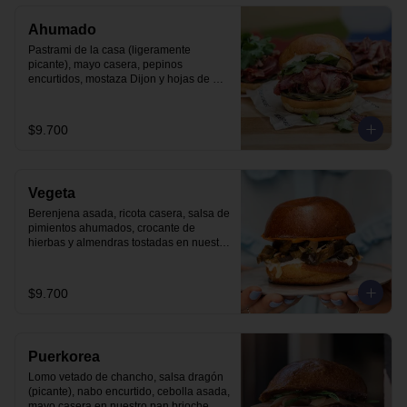
Ahumado
Pastrami de la casa (ligeramente 
picante), mayo casera, pepinos 
encurtidos, mostaza Dijon y hojas de 
cilantro en nuestro pan brioche.
$9.700
Vegeta
Berenjena asada, ricota casera, salsa de 
pimientos ahumados, crocante de 
hierbas y almendras tostadas en nuestro 
pan brioche.
$9.700
Puerkorea
Lomo vetado de chancho, salsa dragón 
(picante), nabo encurtido, cebolla asada, 
mayo casera en nuestro pan brioche.